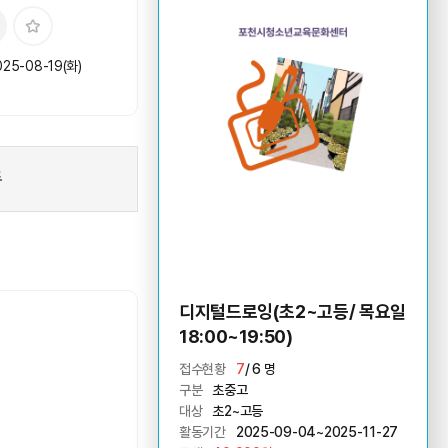
025-08-19(화)
준
디지털드로잉(초2~고등/ 목요일
18:00~19:50)
접수현황
7
/ 6 명
구분
초중고
대상
초2~고등
활동기간
2025-09-04~2025-11-27