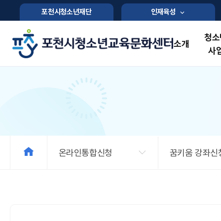
포천시청소년재단
인재육성
청소
소개
사
온라인통합신청
꿈키움 강좌신