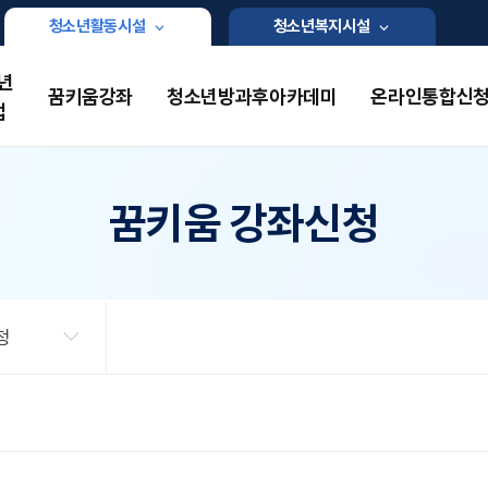
청소년활동시설
청소년복지시설
년
꿈키움강좌
청소년방과후아카데미
온라인통합신
업
꿈키움 강좌신청
청