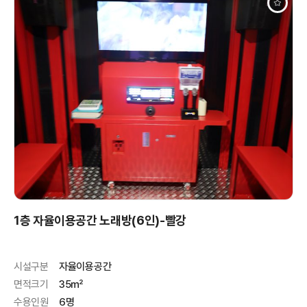
1층 자율이용공간 노래방(6인)-빨강
시설구분
자율이용공간
면적크기
35㎡
수용인원
6명