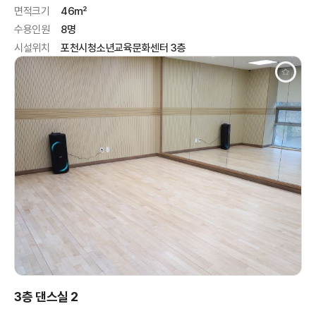
면적크기
46㎡
수용인원
8명
시설위치
포천시청소년교육문화센터 3층
3층 댄스실 2