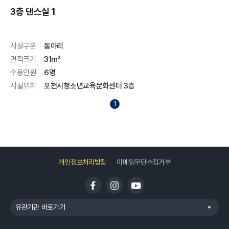
3층 댄스실 1
시설구분
동아리
면적크기
31㎡
수용인원
6명
시설위치
포천시청소년교육문화센터 3층
1
개인정보처리방침
이메일무단수집거부
유관기관 바로가기