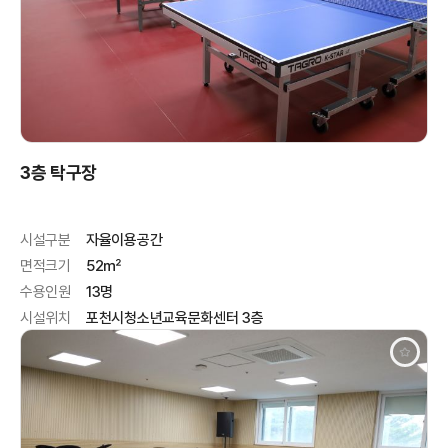
3층 탁구장
시설구분
자율이용공간
면적크기
52㎡
수용인원
13명
시설위치
포천시청소년교육문화센터 3층