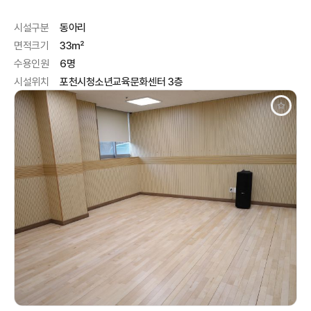
시설구분
동아리
면적크기
33㎡
수용인원
6명
시설위치
포천시청소년교육문화센터 3층