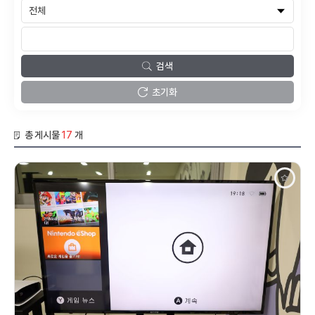
검색
초기화
총 게시물
17
개