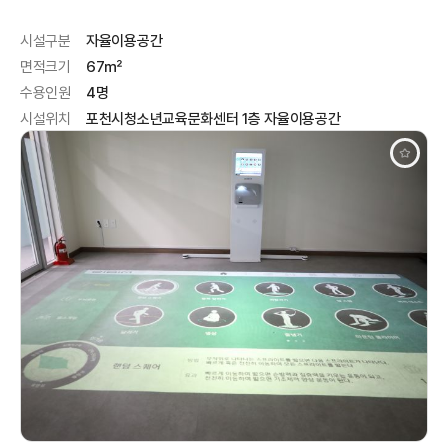
시설구분
자율이용공간
면적크기
67㎡
수용인원
4명
시설위치
포천시청소년교육문화센터 1층 자율이용공간