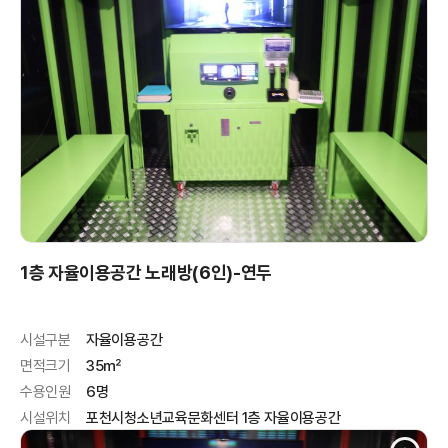
1층 자율이용공간 노래방(6인)-연두
시설구분
자율이용공간
면적크기
35㎡
수용인원
6명
시설위치
포천시청소년교육문화센터 1층 자율이용공간