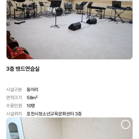
3층 밴드연습실
시설구분
동아리
면적크기
58㎡
수용인원
10명
시설위치
포천시청소년교육문화센터 3층