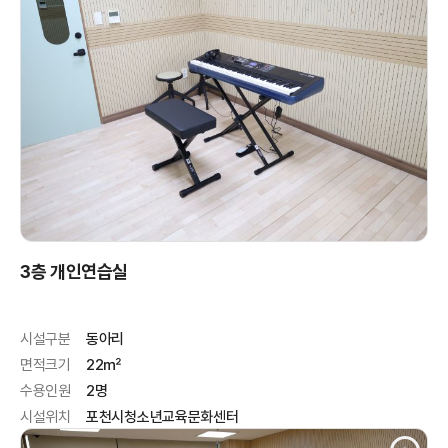
3층 개인연습실
시설구분
동아리
면적크기
22㎡
수용인원
2명
시설위치
포천시청소년교육문화센터