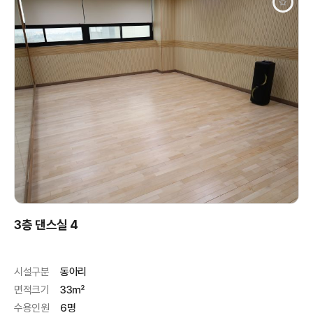
3층 댄스실 4
시설구분
동아리
면적크기
33㎡
수용인원
6명